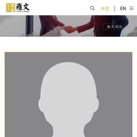
|
中文
EN
关于雍文
业务领域
雍文团队
新闻中心
雍文党建
办公机构
工作机会
首页