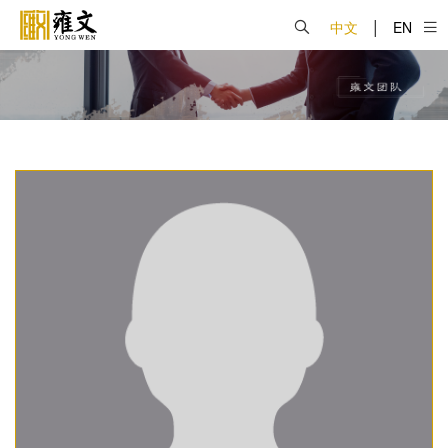
|
中文
EN
关于雍文
业务领域
雍文团队
新闻中心
雍文党建
办公机构
工作机会
首页